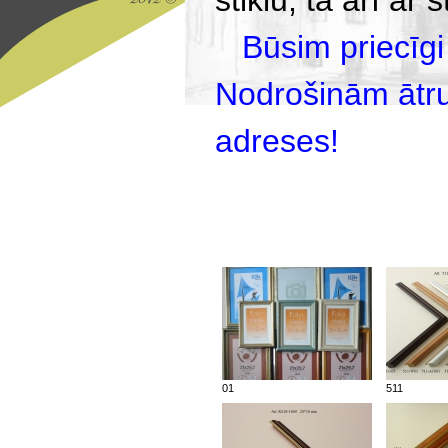
stiklu, tā arī ar
Būsim priecīgi
Nodrošinām ātru
adreses!
01
511