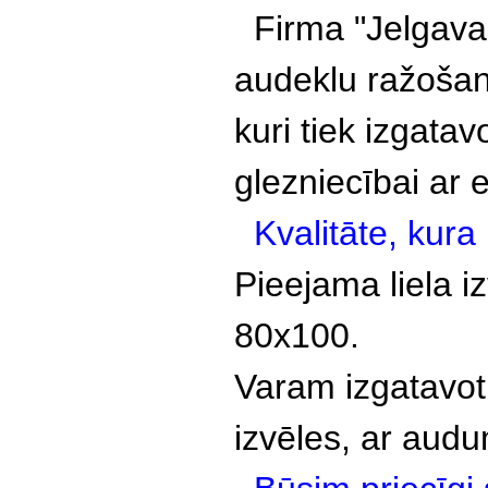
Firma "Jelgavas
audeklu ražoša
kuri tiek izgatav
glezniecībai ar e
Kvalitāte, kur
Pieejama liela i
80x100.
Varam izgatavot
izvēles, ar audu