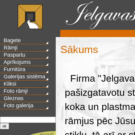
Bagete
Sākums
Rāmji
Paspartu
Aprīkojums
Furnitūra
Firma "Jelgavas
Galerijas sistēma
Kliksi
pašizgatavotu st
Foto rāmji
Gleznas
koka un plastma
Foto galerija
rāmjus pēc Jūsu