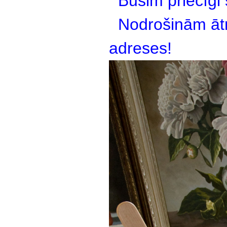
Būsim priecīgi
Nodrošinām ātru
adreses!