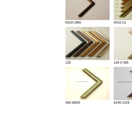
K018-1860
K018 (1)
128
128-II-305
405-W553
K245-2229