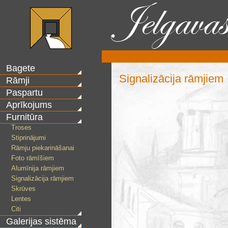
Bagete
Signalizācija rāmjiem
Rāmji
Paspartu
Aprīkojums
Furnitūra
Troses
Stiprinājumi
Rāmju piekarināšanai
Foto rāmīšiem
Alumīnija rāmjiem
Signalizācija rāmjiem
Skrūves
Lentes
Citi
Galerijas sistēma